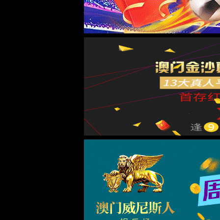
邮箱：
sales@gen-opt.com
地址：
上海市徐汇区漕宝路70号光大会展中心C座9
西安办事处地址：陕西省西安市经开区文景路白桦
寓A-710室