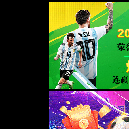
葡京娱城168(Macau)股份有限公司-Official website
产品分类
激光器
测量分析仪器
光学元器件