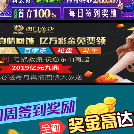
电话：
(021)64325169, 64325170, 64325073, 64
西安办事处：陈先生18817572733
06室
林居公