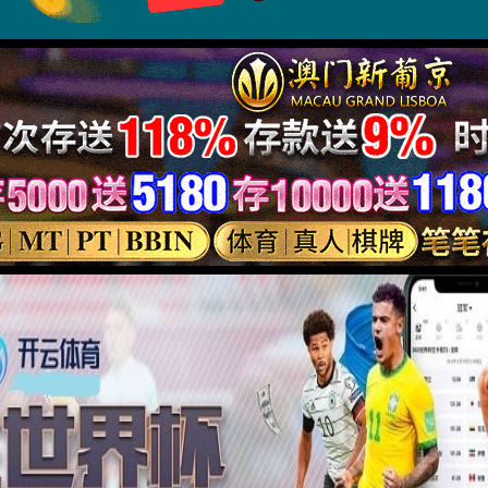
电话：
(021)64325169, 64325170, 64325073, 64
西安办事处：陈先生18817572733
06室
林居公