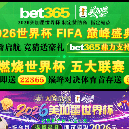
首页
葡京8883游戏官网入口
产品中心
您当前位置：
产品中心>
激光器 >
Light Conversion 飞秒激光系